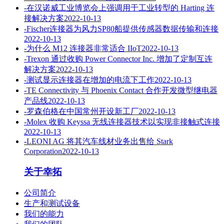
-
在汉诺威工业博览会上强调用于工业转型的 Harting 连
接解决方​​案
2022-10-13
-
Fischer连接器为风力SP80船提供传感器数据传输和连接
2022-10-13
-
为什么 M12 连接器非常适合 IIoT
2022-10-13
-
Trexon 通过收购 Power Connector Inc. 增加了定制互连
解决方案
2022-10-13
-
测试显示连接器在增加的电流下工作
2022-10-13
-
TE Con​​nectivity 与 Phoenix Contact 合作开发微型继电器
产品线
2022-10-13
-
罗森伯格在中国常州开设新工厂
2022-10-13
-
Molex 收购 Keyssa 无线连接器技术以实现非接触式连接
2022-10-13
-
LEONI AG 将其汽车线材业务出售给 Stark
Corporation
2022-10-13
关于幸拓
公司简介
生产和测试设备
我们的能力