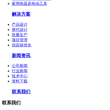
家用电器及电动工具
解决方案
产品设计
替代设计
批量生产
项目管理
供应链优化
新闻资讯
公司新闻
行业新闻
技术中心
资料下载
联系我们
联系我们