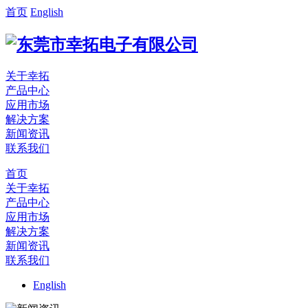
首页
English
关于幸拓
产品中心
应用市场
解决方案
新闻资讯
联系我们
首页
关于幸拓
产品中心
应用市场
解决方案
新闻资讯
联系我们
English