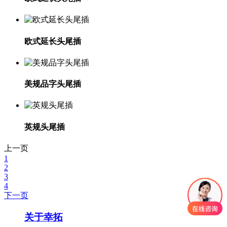
欧式延长头尾插
美规品字头尾插
英规头尾插
上一页
1
2
3
4
下一页
关于幸拓