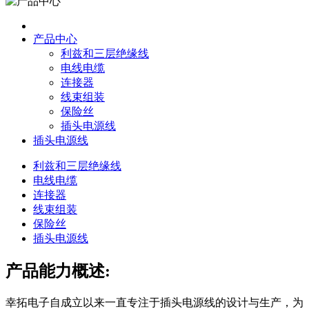
产品中心
利兹和三层绝缘线
电线电缆
连接器
线束组装
保险丝
插头电源线
插头电源线
利兹和三层绝缘线
电线电缆
连接器
线束组装
保险丝
插头电源线
产品能力概述:
幸拓电子自成立以来一直专注于插头电源线的设计与生产，为