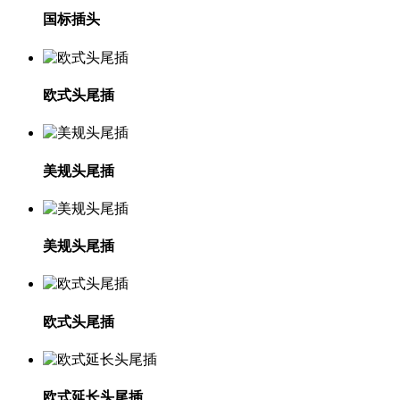
国标插头
欧式头尾插
美规头尾插
美规头尾插
欧式头尾插
欧式延长头尾插