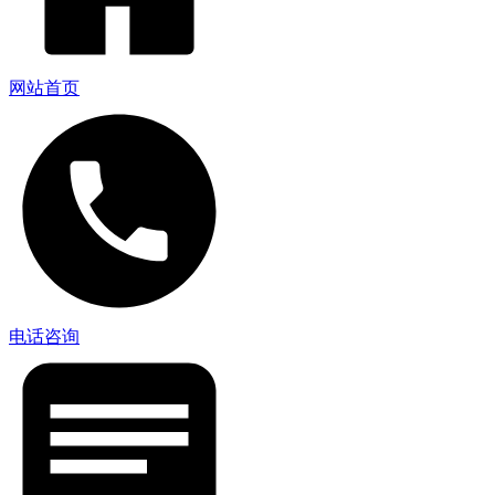
网站首页
电话咨询