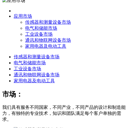
应用市场
传感器和测量设备市场
电气和储能市场
工业设备市场
通讯和物联网设备市场
家用电器及电动工具
传感器和测量设备市场
电气和储能市场
工业设备市场
通讯和物联网设备市场
家用电器及电动工具
市场：
我们具有服务不同国家，不同产业，不同产品的设计和制造能
力，有独特的专业技术，知识和团队满足每个客户单独的需
求。