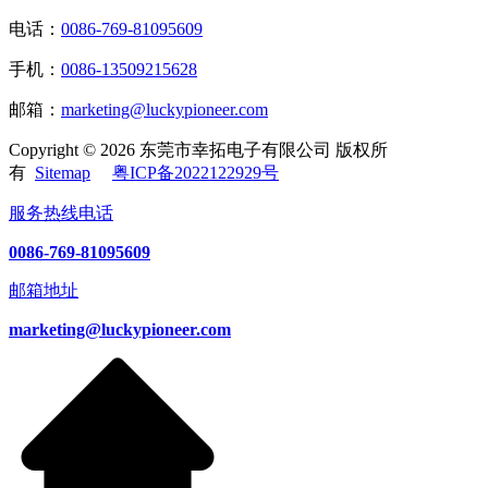
电话：
0086-769-81095609
手机：
0086-13509215628
邮箱：
marketing@luckypioneer.com
Copyright © 2026 东莞市幸拓电子有限公司 版权所
有
Sitemap
粤ICP备2022122929号
服务热线电话
0086-769-81095609
邮箱地址
marketing@luckypioneer.com