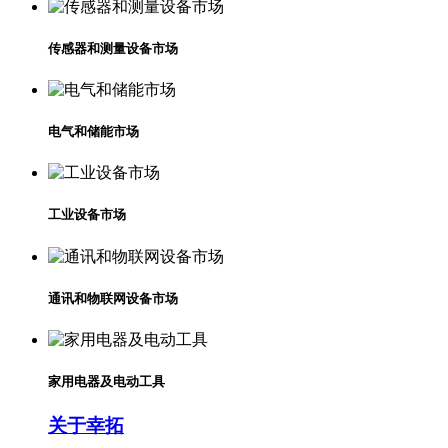
传感器和测量设备市场
电气和储能市场
工业设备市场
通讯和物联网设备市场
家用电器及电动工具
关于幸拓