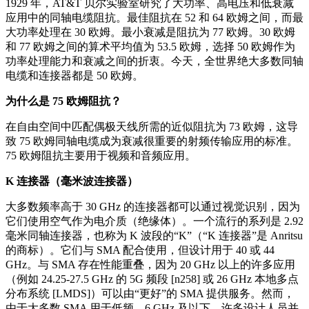
1929 年，AT&T 贝尔实验室研究了大功率、高电压和低衰减
应用中的同轴电缆阻抗。最佳阻抗在 52 和 64 欧姆之间，而最
大功率处理在 30 欧姆。最小衰减是阻抗为 77 欧姆。30 欧姆
和 77 欧姆之间的算术平均值为 53.5 欧姆，选择 50 欧姆作为
功率处理能力和衰减之间的折衷。今天，全世界绝大多数同轴
电缆和连接器都是 50 欧姆。
为什么是 75 欧姆阻抗？
在自由空间中匹配偶极天线所需的近似阻抗为 73 欧姆，这导
致 75 欧姆同轴电缆成为衰减很重要的射频传输应用的标准。
75 欧姆阻抗主要用于视频和音频应用。
K 连接器（毫米波连接器）
大多数频率高于 30 GHz 的连接器都可以通过视觉识别，因为
它们使用空气作为电介质（绝缘体）。一个流行的系列是 2.92
毫米同轴连接器，也称为 K 波段的“K”（“K 连接器”是 Anritsu
的商标）。它们与 SMA 配合使用，但设计用于 40 或 44
GHz。与 SMA 存在性能重叠，因为 20 GHz 以上的许多应用
（例如 24.25-27.5 GHz 的 5G 频段 [n258] 或 26 GHz 本地多点
分布系统 [LMDS]）可以由“更好”的 SMA 提供服务。然而，
由于大多数 SMA 用于低频，6 GHz 及以下，许多设计人员并