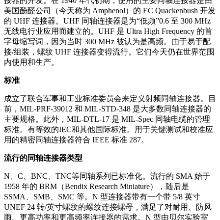
接器的开发。在 1940 年代初期，使用的主要同轴连接器是由
美国酚醛公司（今天称为 Amphenol）的 EC Quackenbush 开发
的 UHF 连接器。UHF 同轴连接器是为“低频”0.6 至 300 MHz
无线电行业应用而建立的。UHF 是 Ultra High Frequency 的首
字母缩写词，因为当时 300 MHz 被认为是高频。由于易于配
接/组装，螺纹 UHF 连接器变得流行。它们今天仍在世界范围
内使用和生产。
标准
成立了联合军事和工业标准委员会来定义射频同轴连接器。目
前，MIL-PRF-39012 和 MIL-STD-348 是大多数同轴连接器的
主要规格。此外，MIL-DTL-17 是 MIL-Spec 同轴电缆的管理
标准。有等效的IEC和其他国际标准。用于关键测试和校准应
用的精密同轴连接器符合 IEEE 标准 287。
流行的同轴连接器类型
N、C、BNC、TNC等同轴系列已标准化。流行的 SMA 始于​​
1958 年的 BRM（Bendix Research Miniature），随后是
SSMA、SMB、SMC 等。N 型连接器带有一个带 5/8 英寸
UNEF 24 转/英寸螺纹的螺纹连接螺母，满足了对耐用、防风
雨、更高功率和更高频率连接器的需求。N 型由贝尔实验室