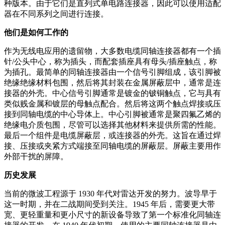
种版本。由于它们是直列式单电路连接器，因此可以使用适配
器在不同系列之间进行连接。
他们是如何工作的
作为无线电应用的遗留物，大多数电缆同轴连接器都有一个插
针/公头中心，称为插头，而配套插座具有母头/插座触点，称
为插孔。最简单的同轴连接器由一个信号引脚组成，该引脚被
绝缘绝缘材料包围，然后将其封装在金属屏蔽层中，通常是连
接器的外壳。中心信号引脚通常是镀金的铍铜触点，它与具有
类似贱金属和镀层的母触点配合。然后将这两个触点焊接或压
接到同轴电缆的中心导体上。中心引脚被通常是聚四氟乙烯的
绝缘电介质包围，尽管可以选择其他材料来提供所需的性能。
最后一个组件是电缆屏蔽层，或连接器的外壳。这旨在通过焊
接、压接或夹紧方式端接至同轴电缆的屏蔽层。屏蔽主要用作
外部干扰的屏障。
历史发展
当前的微波工程源于 1930 年代对雷达开发的努力。波导早于
这一时期，并在二战期间受到关注。1945 年后，需要更大带
宽、更轻重量和更小尺寸的新设备导致了第一个标准化同轴连