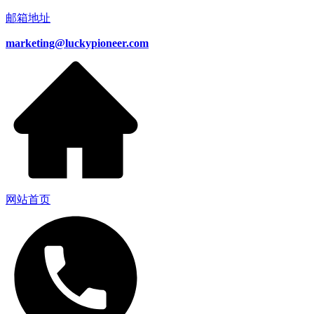
邮箱地址
marketing@luckypioneer.com
网站首页