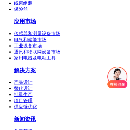
线束组装
保险丝
应用市场
传感器和测量设备市场
电气和储能市场
工业设备市场
通讯和物联网设备市场
家用电器及电动工具
解决方案
产品设计
替代设计
批量生产
项目管理
供应链优化
新闻资讯