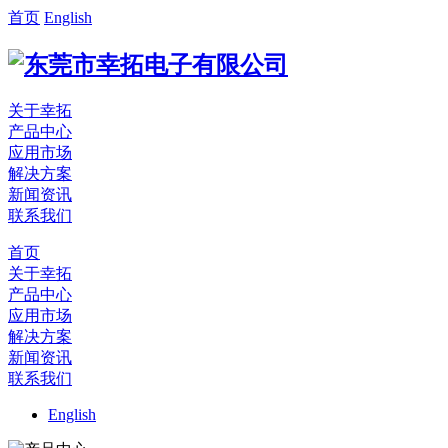
首页
English
关于幸拓
产品中心
应用市场
解决方案
新闻资讯
联系我们
首页
关于幸拓
产品中心
应用市场
解决方案
新闻资讯
联系我们
English