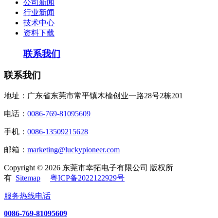
公司新闻
行业新闻
技术中心
资料下载
联系我们
联系我们
地址：广东省东莞市常平镇木棆创业一路28号2栋201
电话：
0086-769-81095609
手机：
0086-13509215628
邮箱：
marketing@luckypioneer.com
Copyright © 2026 东莞市幸拓电子有限公司 版权所
有
Sitemap
粤ICP备2022122929号
服务热线电话
0086-769-81095609