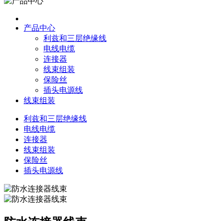
产品中心
利兹和三层绝缘线
电线电缆
连接器
线束组装
保险丝
插头电源线
线束组装
利兹和三层绝缘线
电线电缆
连接器
线束组装
保险丝
插头电源线