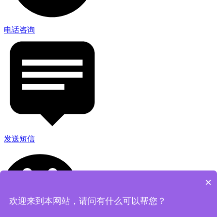
电话咨询
发送短信
×
欢迎来到本网站，请问有什么可以帮您？