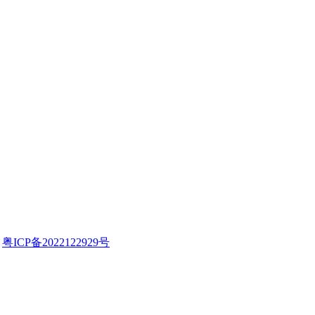
粤ICP备2022122929号