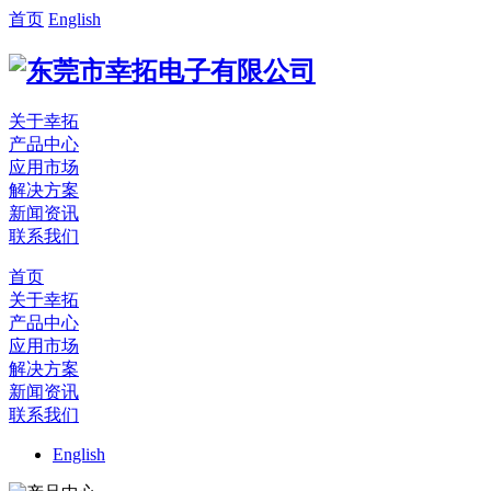
首页
English
关于幸拓
产品中心
应用市场
解决方案
新闻资讯
联系我们
首页
关于幸拓
产品中心
应用市场
解决方案
新闻资讯
联系我们
English