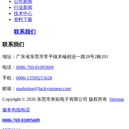
公司新闻
行业新闻
技术中心
资料下载
联系我们
联系我们
地址：广东省东莞市常平镇木棆创业一路28号2栋201
电话：
0086-769-81095609
手机：
0086-13509215628
邮箱：
marketing@luckypioneer.com
Copyright © 2026 东莞市幸拓电子有限公司 版权所有
Sitemap
服务热线电话
0086-769-81095609