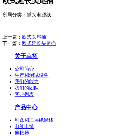
欧式延长头尾插
所属分类：
插头电源线
上一篇：
欧式头尾插
下一篇：
欧式延长头尾插
关于幸拓
公司简介
生产和测试设备
我们的能力
我们的团队
客户列表
产品中心
利兹和三层绝缘线
电线电缆
连接器