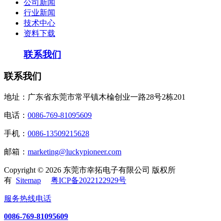
公司新闻
行业新闻
技术中心
资料下载
联系我们
联系我们
地址：广东省东莞市常平镇木棆创业一路28号2栋201
电话：
0086-769-81095609
手机：
0086-13509215628
邮箱：
marketing@luckypioneer.com
Copyright © 2026 东莞市幸拓电子有限公司 版权所
有
Sitemap
粤ICP备2022122929号
服务热线电话
0086-769-81095609