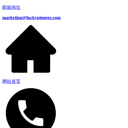
邮箱地址
marketing@luckypioneer.com
网站首页