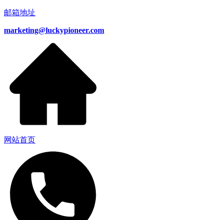
邮箱地址
marketing@luckypioneer.com
网站首页