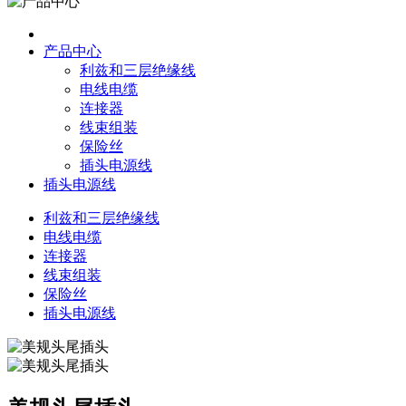
产品中心
利兹和三层绝缘线
电线电缆
连接器
线束组装
保险丝
插头电源线
插头电源线
利兹和三层绝缘线
电线电缆
连接器
线束组装
保险丝
插头电源线