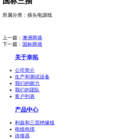
国标三插
所属分类：
插头电源线
上一篇：
澳洲两插
下一篇：
国标两插
关于幸拓
公司简介
生产和测试设备
我们的能力
我们的团队
客户列表
产品中心
利兹和三层绝缘线
电线电缆
连接器