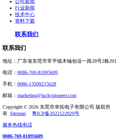
公司新闻
行业新闻
技术中心
资料下载
联系我们
联系我们
地址：广东省东莞市常平镇木棆创业一路28号2栋201
电话：
0086-769-81095609
手机：
0086-13509215628
邮箱：
marketing@luckypioneer.com
Copyright © 2026 东莞市幸拓电子有限公司 版权所
有
Sitemap
粤ICP备2022122929号
服务热线电话
0086-769-81095609