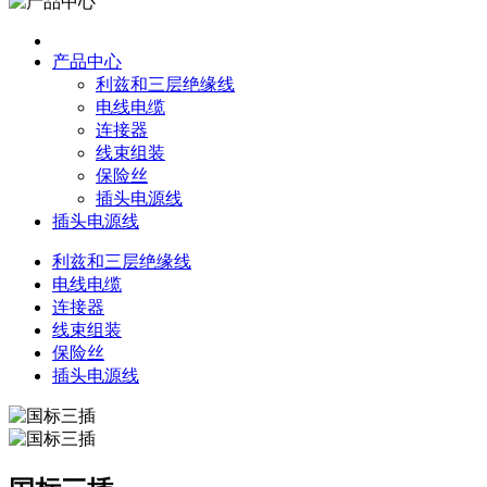
产品中心
利兹和三层绝缘线
电线电缆
连接器
线束组装
保险丝
插头电源线
插头电源线
利兹和三层绝缘线
电线电缆
连接器
线束组装
保险丝
插头电源线