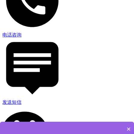
电话咨询
发送短信
×