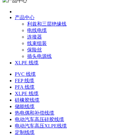
产品中心
利兹和三层绝缘线
电线电缆
连接器
线束组装
保险丝
插头电源线
XLPE 线缆
PVC 线缆
FEP 线缆
PFA 线缆
XLPE 线缆
硅橡胶线缆
储能线缆
热电偶和补偿线缆
电动汽车高压硅胶线缆
电动汽车高压XLPE线缆
定制线缆