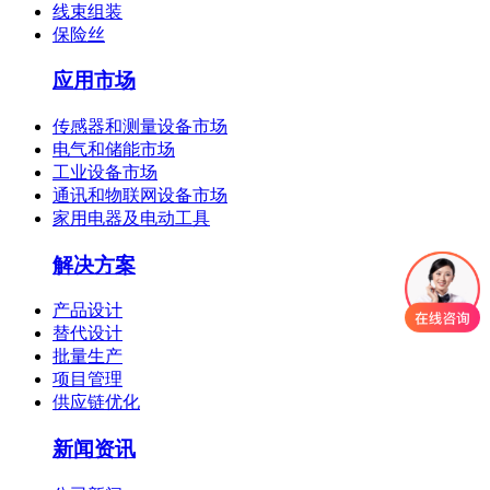
线束组装
保险丝
应用市场
传感器和测量设备市场
电气和储能市场
工业设备市场
通讯和物联网设备市场
家用电器及电动工具
解决方案
产品设计
替代设计
批量生产
项目管理
供应链优化
新闻资讯