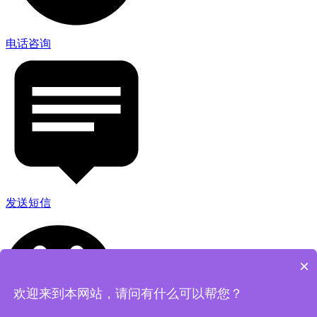
电话咨询
发送短信
×
欢迎来到本网站，请问有什么可以帮您？