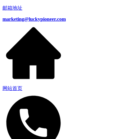
邮箱地址
marketing@luckypioneer.com
网站首页