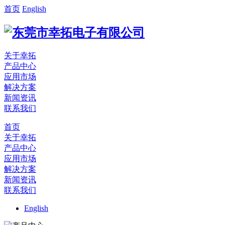
首页
English
关于幸拓
产品中心
应用市场
解决方案
新闻资讯
联系我们
首页
关于幸拓
产品中心
应用市场
解决方案
新闻资讯
联系我们
English