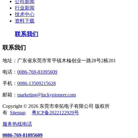
公司新闻
行业新闻
技术中心
资料下载
联系我们
联系我们
地址：广东省东莞市常平镇木棆创业一路28号2栋201
电话：
0086-769-81095609
手机：
0086-13509215628
邮箱：
marketing@luckypioneer.com
Copyright © 2026 东莞市幸拓电子有限公司 版权所
有
Sitemap
粤ICP备2022122929号
服务热线电话
0086-769-81095609