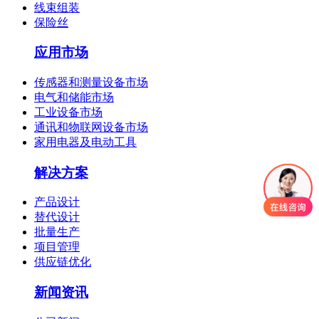
线束组装
保险丝
应用市场
传感器和测量设备市场
电气和储能市场
工业设备市场
通讯和物联网设备市场
家用电器及电动工具
解决方案
产品设计
替代设计
批量生产
项目管理
供应链优化
新闻资讯