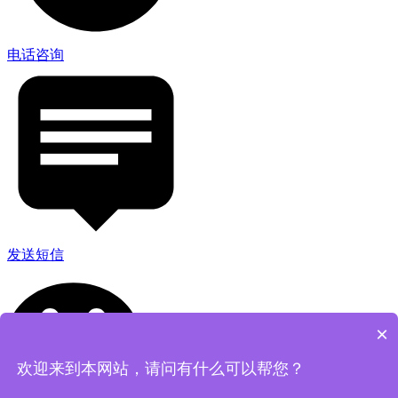
电话咨询
发送短信
×
欢迎来到本网站，请问有什么可以帮您？