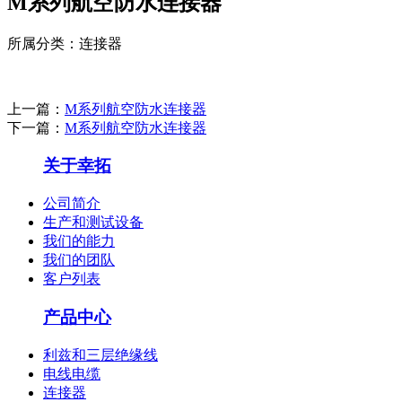
M系列航空防水连接器
所属分类：
连接器
上一篇：
M系列航空防水连接器
下一篇：
M系列航空防水连接器
关于幸拓
公司简介
生产和测试设备
我们的能力
我们的团队
客户列表
产品中心
利兹和三层绝缘线
电线电缆
连接器