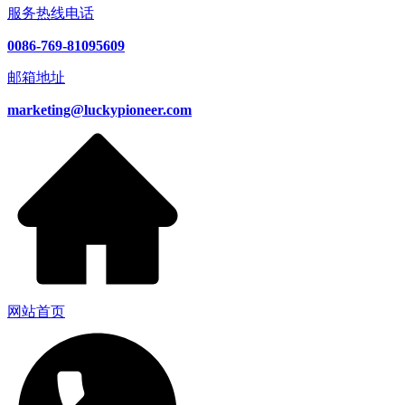
服务热线电话
0086-769-81095609
邮箱地址
marketing@luckypioneer.com
网站首页