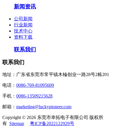
新闻资讯
公司新闻
行业新闻
技术中心
资料下载
联系我们
联系我们
地址：广东省东莞市常平镇木棆创业一路28号2栋201
电话：
0086-769-81095609
手机：
0086-13509215628
邮箱：
marketing@luckypioneer.com
Copyright © 2026 东莞市幸拓电子有限公司 版权所
有
Sitemap
粤ICP备2022122929号