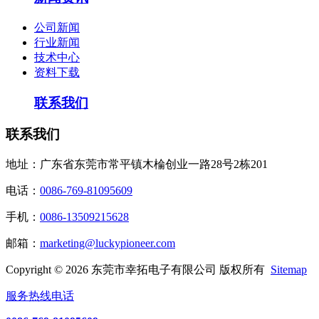
公司新闻
行业新闻
技术中心
资料下载
联系我们
联系我们
地址：广东省东莞市常平镇木棆创业一路28号2栋201
电话：
0086-769-81095609
手机：
0086-13509215628
邮箱：
marketing@luckypioneer.com
Copyright © 2026 东莞市幸拓电子有限公司 版权所有
Sitemap
服务热线电话