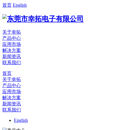
首页
English
关于幸拓
产品中心
应用市场
解决方案
新闻资讯
联系我们
首页
关于幸拓
产品中心
应用市场
解决方案
新闻资讯
联系我们
English