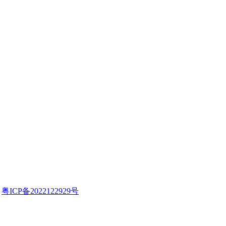
粤ICP备2022122929号